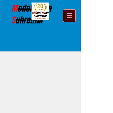
M
odell
b
ahn
S
uhrental